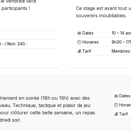
 le vendredi sera
participants !
Ce stage est avant tout
souvenirs inoubliables.
📅 Dates
10 – 14 ao
🕘 Horaires
8h30 – 17h
- / Non: 340.-
💰 Tarif
Membres: 
📅 Dates
aînement en soirée (18h ou 19h) avec des
🕘 Horai
eau. Technique, tactique et plaisir de jeu
pour clôturer cette belle semaine, un repas
💰 Tarif
dredi soir.