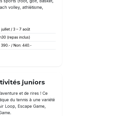
es sports (foot, golf, basket,
ach volley, athlétisme,
 juillet / 3 – 7 août
h30 (repas inclus)
390.- / Non: 440.-
ivités juniors
aventure et de rires ! Ce
tique du tennis à une variété
, Air Loop, Escape Game,
 Game.