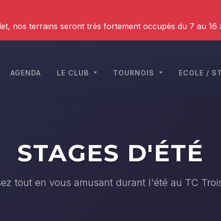
et, nos terrains seront très fortement occupés du 7 au 16
AGENDA
LE CLUB
TOURNOIS
ECOLE / 
STAGES D'ÉTÉ
ez tout en vous amusant durant l'été au TC Tro