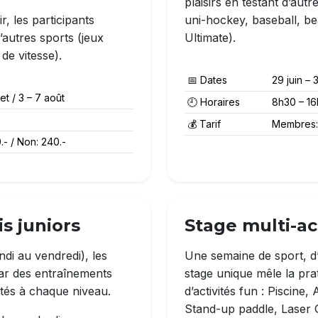
plaisirs en testant d’autr
r, les participants
uni-hockey, baseball, be
’autres sports (jeux
Ultimate).
de vitesse).
📅 Dates
29 juin – 3
llet / 3 – 7 août
🕘 Horaires
8h30 – 16
💰 Tarif
Membres: 
- / Non: 240.-
s juniors
Stage multi-act
di au vendredi), les
Une semaine de sport, d’
ar des entraînements
stage unique mêle la pra
ptés à chaque niveau.
d’activités fun : Piscine
Stand-up paddle, Laser